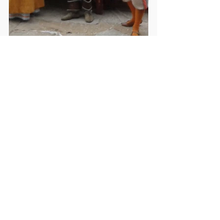
Grupo Arte da Comédia (Crédito: 
Diego Augusto/Diego Alesson Alves)
Tags:
Arte
teatro
peça
artistas
ator
apresentações
palco
espetáculo
Cultura