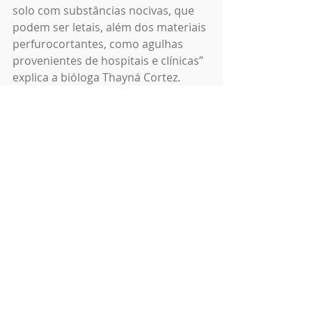
solo com substâncias nocivas, que 
podem ser letais, além dos materiais 
perfurocortantes, como agulhas 
provenientes de hospitais e clínicas” 
explica a bióloga Thayná Cortez. 
O gás metano é outra questão 
nociva dos lixões. No caso dos lixões 
a céu aberto, o metano e o gás 
carbônico são liberados para a 
atmosfera, poluindo o meio 
ambiente, além de provocarem mau 
cheiro. Muitos aterros sanitários 
possuem um sistema de captação 
dos gases liberados na fermentação 
do lixo que depois são queimados, 
processo que transforma o metano 
em gás carbônico.