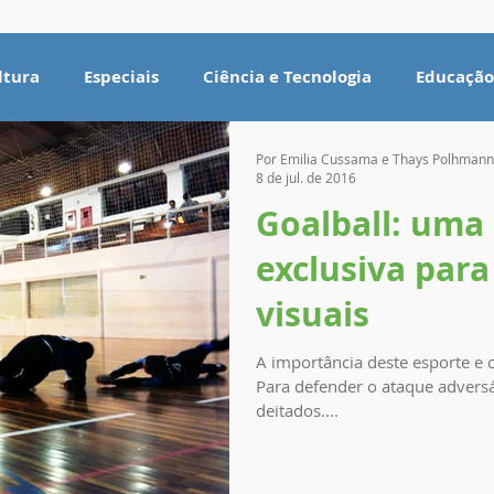
ltura
Especiais
Ciência e Tecnologia
Educação
Por Emilia Cussama e Thays Polhmann
8 de jul. de 2016
Goalball: uma
exclusiva para
visuais
A importância deste esporte e c
Para defender o ataque adversá
deitados....