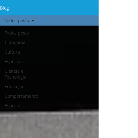
Blog
Todos posts
Todos posts
Cidadania
Cultura
Especiais
Ciência e
Tecnologia
Educação
Comportamento
Esportes