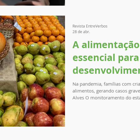
graduação é clara: formatura, e
emprego. Na prática, o cenário
Revista EntreVerbos
28 de abr.
A alimentação
essencial para
desenvolvime
de doenças
Na pandemia, famílias com cria
alimentos, gerando casos graves
Alves O monitoramento do esta
realizado pelos órgãos govern
secretarias de saúde em cada 
profissionais especializados e
avaliam fatores como idade, pe
acompanhamento adequado. Par