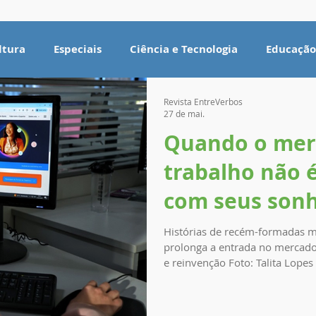
ltura
Especiais
Ciência e Tecnologia
Educação
Revista EntreVerbos
27 de mai.
Quando o mer
trabalho não 
com seus son
Histórias de recém-formadas
prolonga a entrada no mercado 
e reinvenção Foto: Talita Lopes Mesmo com diploma em mãos,
jovens relatam dificuldades pa
que o caminho profissional é feito de 
Talita Lopes Nos sonhos de um u