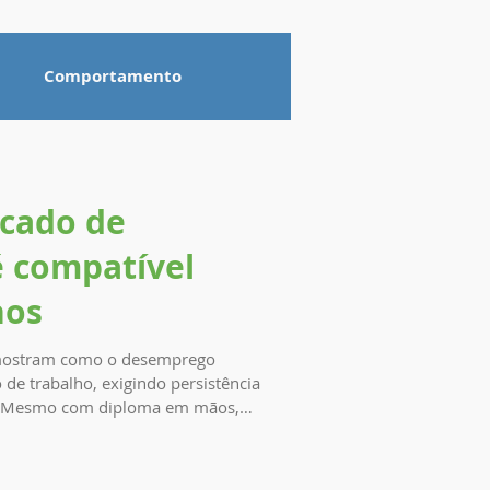
Comportamento
cado de
é compatível
hos
 mostram como o desemprego
de trabalho, exigindo persistência
ra atuar em suas áreas, reforçando
adaptações. Escrito por:
niversitário, a trajetória após a