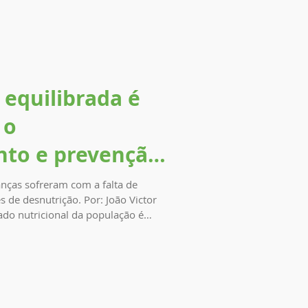
fetivação no estágio ou primeiro
 não é bem as
 equilibrada é
 o
nto e prevenção
nças sofreram com a falta de
 de desnutrição. Por: João Victor
do nutricional da população é
amentais, geralmente pelas
região. Essas entidades contam com
m alimentação e nutrição, que
so e estatura para garantir um
a alcançar um estado nutrici