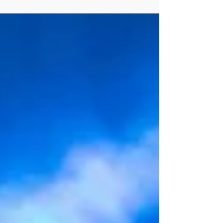
municípios, tornaram-se tão grandiosas a
ponto de levarem o Extremo Oeste além das
fronteiras do país...