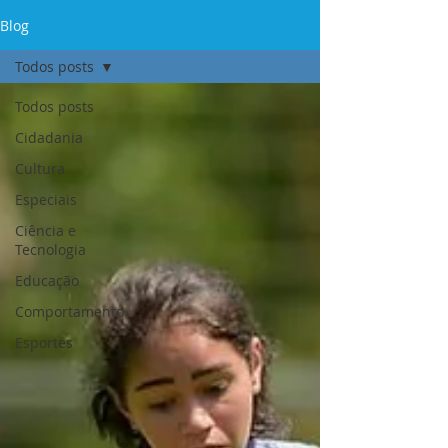
Blog
Todos posts
Todos posts
Cidadania
Cultura
Especiais
Ciência e
Tecnologia
Educação
Comportamento
Esportes