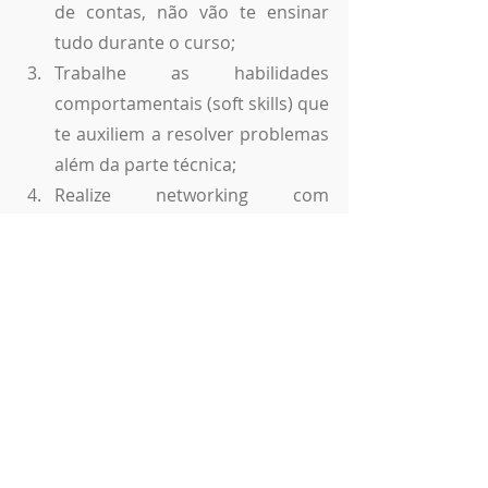
de contas, não vão te ensinar 
tudo durante o curso;
Trabalhe as habilidades 
comportamentais (soft skills) que 
te auxiliem a resolver problemas 
além da parte técnica;
Realize networking com 
profissionais do ramo;
Participe de projetos de 
extensão oferecidos ao longo do 
curso, eles colaboram no 
currículo e trazem experiência. 
“Infelizmente não existe uma fórmula 
mágica, mas sim uma junção de 
vários fatores que colaboram na 