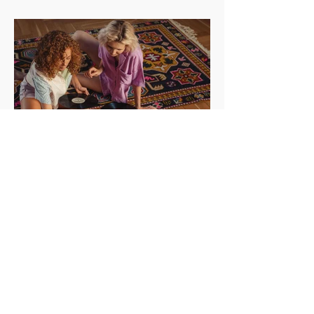
29 de jul.
O Som da Agulha e o Risco do Papel:
Por que os Jovens Estão Voltando ao
Analógico