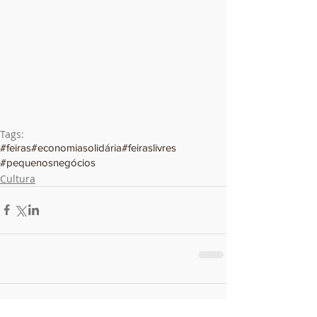
Tags:
#feiras
#economiasolidária
#feiraslivres
#pequenosnegócios
Cultura
Comentários